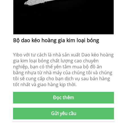
Bộ dao kéo hoàng gia kim loại bóng
Yibo với tư cách là nhà sản xuất Dao kéo hoàng
gia kim loại bóng chất lượng cao chuyên
nghiệp, bạn có thể yên tâm mua bộ đồ ăn
bằng nhựa từ nhà máy của chúng tôi và chúng
tôi sẽ cung cấp cho bạn dịch vụ sau bán hàng
tốt nhất và giao hàng kịp thời.
Đọc thêm
Gửi yêu cầu